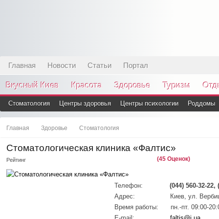
Главная
Новости
Статьи
Портал
Вкусный Киев
Красота
Здоровье
Туризм
Отд
Стоматология
Центры здоровья
Центры психологии
Роддомы
Главная
Здоровье
Стоматология
Стоматологическая клиника «Фалтис»
(45 Оценок)
Рейтинг
Телефон:
(044) 560-32-22, 
Адрес:
Киев, ул. Верби
Время работы:
пн.-пт. 09:00-20:
E-mail:
faltis@i.ua