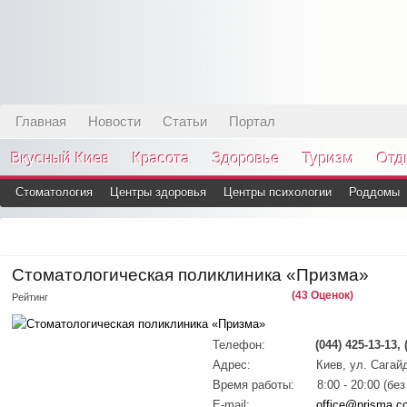
Главная
Новости
Статьи
Портал
Вкусный Киев
Красота
Здоровье
Туризм
Отд
Стоматология
Центры здоровья
Центры психологии
Роддомы
Стоматологическая поликлиника «Призма»
(43 Оценок)
Рейтинг
Телефон:
(044) 425-13-13, 
Адрес:
Киев, ул. Сагай
Время работы:
8:00 - 20:00 (бе
E-mail:
office@prisma.c