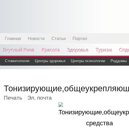
Главная
Новости
Статьи
Портал
Вкусный Киев
Красота
Здоровье
Туризм
Отд
Стоматология
Центры здоровья
Центры психологии
Роддомы
Тонизирующие,общеукрепляющ
Печать
Эл. почта