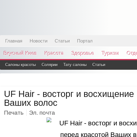
Главная
Новости
Статьи
Портал
Вкусный Киев
Красота
Здоровье
Туризм
Отд
Салоны красоты
Солярии
Тату салоны
Статьи
UF Hair - восторг и восхищение
Ваших волос
Печать
Эл. почта