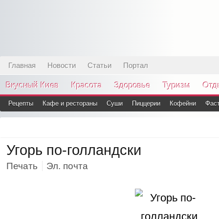
Главная
Новости
Статьи
Портал
Вкусный Киев
Красота
Здоровье
Туризм
Отд
Рецепты
Кафе и рестораны
Суши
Пиццерии
Кофейни
Фас
Угорь по-голландски
Печать
Эл. почта