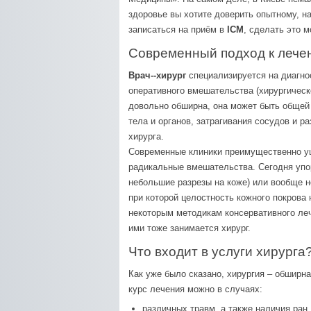
здоровье вы хотите доверить опытному, 
записаться на приём в
ICM
, сделать это 
Современный подход к лече
Врач--хирург
специализируется на диагно
оперативного вмешательства (хирургическ
довольно обширна, она может быть общей 
тела и органов, затрагивания сосудов и р
хирурга.
Современные клиники преимущественно уш
радикальные вмешательства. Сегодня упо
небольшие разрезы на коже) или вообще н
при которой целостность кожного покрова
некоторым методикам консервативного леч
ими тоже занимается хирург.
Что входит в услуги хирурга
Как уже было сказано, хирургия – обширн
курс лечения можно в случаях:
различных травм, а также наличия ран,