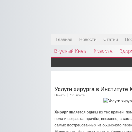
Главная
Новости
Статьи
По
Вкусный Киев
Красота
Здор
Услуги хирурга в Институте
Печать
Эл. почта
Хирург
является одним из тех врачей, по
пола и возраста, причём, внезапно, в са
самых востребованных из обширного переч
Медицины». На самом деле, в Киеве нема