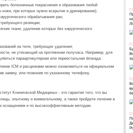
ворить болезненные покраснения и образования любой
С
 кожи, при которых нужно вскрытие и дренирование);
П
ирургического обрабатывания ран;
на
 требующего резекции;
Лі
ягкие ткани, удаление которых без хирургического
С
азований на теле, требующих удаления;
Бу
чности, не утихающей на протяжении получаса. Например, для
В
обиться параартикулярная или периостальная блокада.
зу
клиник ICM и расценками можно ознакомиться на официальном
нив заявку, или позвонив по указанному телефону.
С
Вс
в
итут Клинической Медицины» - это гарантия того, что вы
бе
олицы, опытному и внимательному, а также пройдете лечение в
им оснащением и по высокоэффективным методам.
С
По
Д
Ро