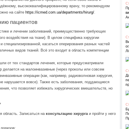
С
надёжному, высококвалифицированному врачу, то рекомендуем
П
можно на сайте
https://icmed.com.ua/departments/hirurg/
.
в
Ан
нию пациентов
стике и лечении заболеваний, преимущественно требующих
С
ого воздействия на ткани). В целом специфика хирургии
В
и специализированной, касаться оперирования разных частей
ог
азличных видов тканей. Всё это входит в область компетенции
Лі
ли от тех стандартов лечения, которые предусматривали
р делается на малоинвазивные (через проколы или совсем
С
еинвазивные операции (как, например, радиоволновая хирургия,
Д
пе
 не нарушается вовсе). Также есть заболевания, поддающиеся
п
ения, что позволяет избежать хирургических вмешательств, но
?
С
Бу
ая область. Записаться на
консультацию хирурга
и пройти у него
П
Пр
 порезов;