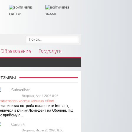
Образование
Госуслуги
тзывы
Subscriber
Вторник, Авг 4 2026 8:25
томатологическая клиника «Люм...
оли виникла потреба встановити імплант,
ернувся в клініку Люмі-Дент на Оболоні. Під
с прийому л...
Євгеній
Вторник, Июль 28 2026 6:58