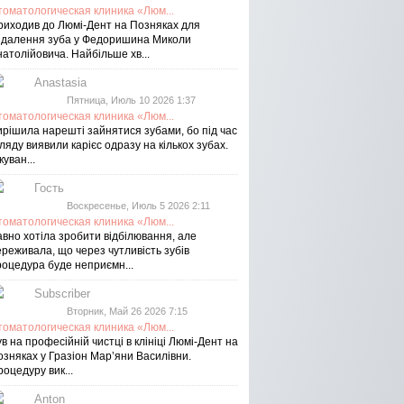
томатологическая клиника «Люм...
риходив до Люмі-Дент на Позняках для
идалення зуба у Федоришина Миколи
атолійовича. Найбільше хв...
Anastasia
Пятница, Июль 10 2026 1:37
томатологическая клиника «Люм...
ирішила нарешті зайнятися зубами, бо під час
ляду виявили карієс одразу на кількох зубах.
куван...
Гость
Воскресенье, Июль 5 2026 2:11
томатологическая клиника «Люм...
авно хотіла зробити відбілювання, але
реживала, що через чутливість зубів
роцедура буде неприємн...
Subscriber
Вторник, Май 26 2026 7:15
томатологическая клиника «Люм...
в на професійній чистці в клініці Люмі-Дент на
озняках у Гразіон Мар’яни Василівни.
оцедуру вик...
Anton