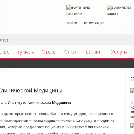
ВОЙТИ
РЕГИСТРАЦИЯ
ртал
овье
Туризм
Отдых
Спорт
Шопинг
Услуги
О
 Клинической Медицины
С
К
зв
мощь которых может понадобиться кому угодно, независимо от
ча
мый неожиданный и неподходящий момент. Его услуги – одни из
ня, которые предлагает пациентам «Институт Клинической
ло специалистов данного профиля, но если свою жизнь и