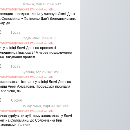
Пятница, Май 15 2026 8:12
томатологическая клиника «Люм...
роходив пародонтологічну чистку в Люмі-Дент
 Солом’янці у Філіпенко Дар’ї Володимирівни.
кар ду...
Гость
Среда, Май 6 2026 8:51
томатологическая клиника «Люм...
в у клініці Люмі-Дент на проспекті
олодимира Івасюка 24А через пошкодження
ба. Лікування провел...
Гость
Суббота, Апр 25 2026 8:20
томатологическая клиника «Люм...
тановлював імплант у клініці Люмі-Дент на
улиці Анни Ахматової. Процедура пройшла
зболісно, лік...
Софія
Понедельник, Март 30 2026 6:08
томатологическая клиника «Люм...
чав турбувати зуб, тому записалась у Люмі-
ент на Соломʼянці до Солонченка Іллі
мановича. Виявив...