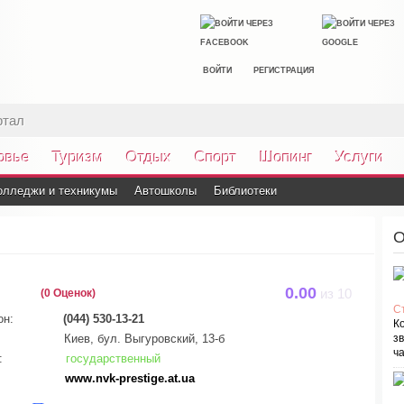
ВОЙТИ
РЕГИСТРАЦИЯ
ртал
овье
Туризм
Отдых
Спорт
Шопинг
Услуги
олледжи и техникумы
Автошколы
Библиотеки
О
0.00
(0 Оценок)
из
10
С
он:
(044) 530-13-21
К
Киев, бул. Выгуровский, 13-б
зв
ча
:
государственный
www.nvk-prestige.at.ua