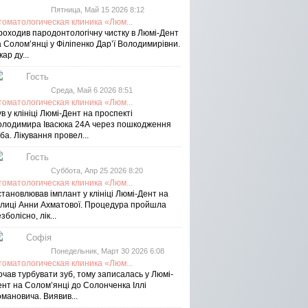
Пятница, Май 15 2026 8:12
томатологическая клиника «Люм...
роходив пародонтологічну чистку в Люмі-Дент
 Солом’янці у Філіпенко Дар’ї Володимирівни.
кар ду...
Гость
Среда, Май 6 2026 8:51
томатологическая клиника «Люм...
в у клініці Люмі-Дент на проспекті
олодимира Івасюка 24А через пошкодження
ба. Лікування провел...
Гость
Суббота, Апр 25 2026 8:20
томатологическая клиника «Люм...
тановлював імплант у клініці Люмі-Дент на
улиці Анни Ахматової. Процедура пройшла
зболісно, лік...
Софія
Понедельник, Март 30 2026 6:08
томатологическая клиника «Люм...
чав турбувати зуб, тому записалась у Люмі-
ент на Соломʼянці до Солонченка Іллі
мановича. Виявив...