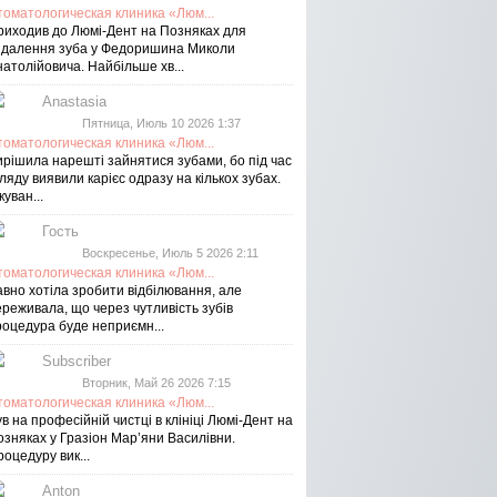
томатологическая клиника «Люм...
риходив до Люмі-Дент на Позняках для
идалення зуба у Федоришина Миколи
атолійовича. Найбільше хв...
Anastasia
Пятница, Июль 10 2026 1:37
томатологическая клиника «Люм...
ирішила нарешті зайнятися зубами, бо під час
ляду виявили карієс одразу на кількох зубах.
куван...
Гость
Воскресенье, Июль 5 2026 2:11
томатологическая клиника «Люм...
авно хотіла зробити відбілювання, але
реживала, що через чутливість зубів
роцедура буде неприємн...
Subscriber
Вторник, Май 26 2026 7:15
томатологическая клиника «Люм...
в на професійній чистці в клініці Люмі-Дент на
озняках у Гразіон Мар’яни Василівни.
оцедуру вик...
Anton