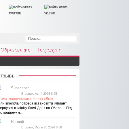
Образование
Госуслуги
тзывы
Subscriber
Вторник, Авг 4 2026 8:25
томатологическая клиника «Люм...
оли виникла потреба встановити імплант,
ернувся в клініку Люмі-Дент на Оболоні. Під
с прийому л...
Євгеній
Вторник, Июль 28 2026 6:58