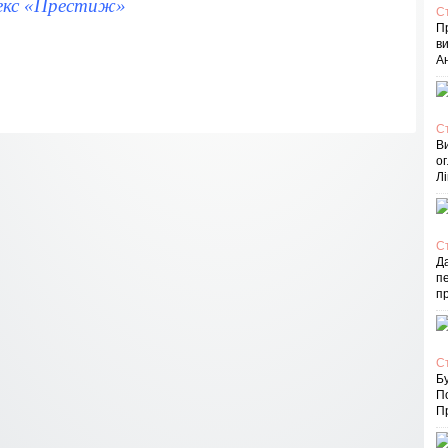
екс «Престиж»
С
П
в
Ан
С
В
ог
Лі
С
Д
пе
п
С
Бу
П
Пр