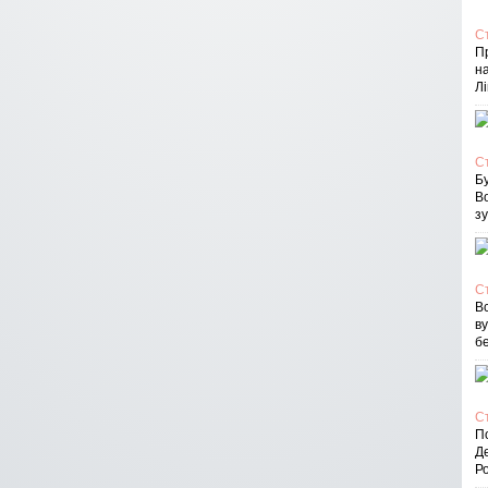
С
П
на
Лі
С
Бу
В
зу
С
Вс
в
бе
С
По
Д
Ро