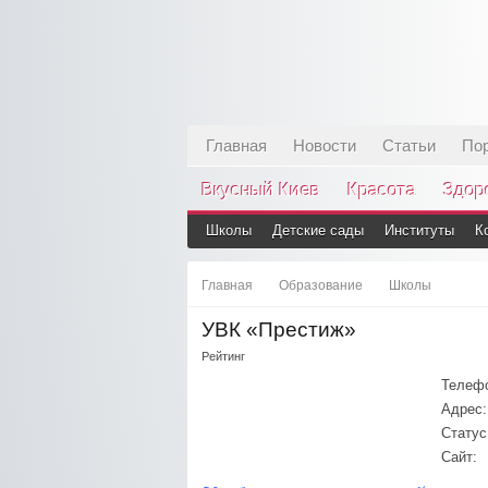
Главная
Новости
Статьи
По
Вкусный Киев
Красота
Здор
Школы
Детские сады
Институты
К
Главная
Образование
Школы
УВК «Престиж»
Рейтинг
Телеф
Адрес:
Статус
Сайт: