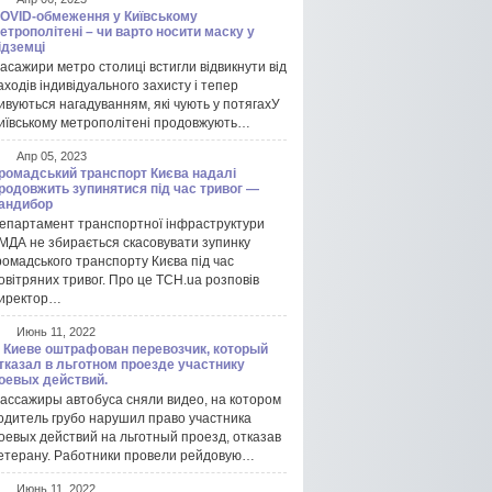
OVID-обмеження у Київському
етрополітені – чи варто носити маску у
ідземці
асажири метро столиці встигли відвикнути від
аходів індивідуального захисту і тепер
ивуються нагадуванням, які чують у потягахУ
иївському метрополітені продовжують…
Апр 05, 2023
ромадський транспорт Києва надалі
родовжить зупинятися під час тривог —
андибор
епартамент транспортної інфраструктури
МДА не збирається скасовувати зупинку
ромадського транспорту Києва під час
овітряних тривог. Про це ТСН.ua розповів
иректор…
Июнь 11, 2022
 Киеве оштрафован перевозчик, который
тказал в льготном проезде участнику
оевых действий.
ассажиры автобуса сняли видео, на котором
одитель грубо нарушил право участника
оевых действий на льготный проезд, отказав
етерану. Работники провели рейдовую…
Июнь 11, 2022