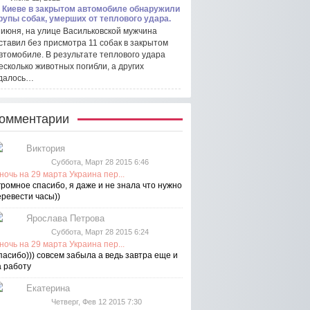
 Киеве в закрытом автомобиле обнаружили
рупы собак, умерших от теплового удара.
 июня, на улице Васильковской мужчина
ставил без присмотра 11 собак в закрытом
втомобиле. В результате теплового удара
есколько животных погибли, а других
далось…
омментарии
Виктория
Суббота, Март 28 2015 6:46
ночь на 29 марта Украина пер...
громное спасибо, я даже и не знала что нужно
еревести часы))
Ярослава Петрова
Суббота, Март 28 2015 6:24
ночь на 29 марта Украина пер...
пасибо))) совсем забыла а ведь завтра еще и
а работу
Екатерина
Четверг, Фев 12 2015 7:30