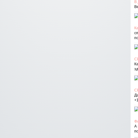
В
В
Ка
с
п
С
К
з
С
Д
+
Ф
А
п