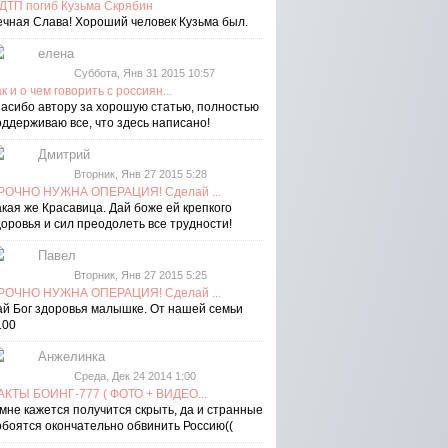
 ДТП погиб Кузьма Скрябин
ечная Слава! Хороший человек Кузьма был.
елена
Суббота, Янв 31 2015 10:57
к и о чем говорить с россиян...
пасибо автору за хорошую статью, полностью
оддерживаю все, что здесь написано!
Дмитрий
Вторник, Янв 27 2015 5:28
РОЧНО НУЖНА ОПЕРАЦИЯ! Сделай ...
акая же Красавица. Дай боже ей крепкого
доровья и сил преодолеть все трудности!
Павел
Вторник, Янв 27 2015 5:25
РОЧНО НУЖНА ОПЕРАЦИЯ! Сделай ...
ай Бог здоровья малышке. От нашей семьи
100
Анжелинка
Среда, Дек 24 2014 1:00
АКТЫ БОИНГ-777 ( ФОТО + ВИДЕО...
 мне кажется получится скрыть, да и странные
обоятся окончательно обвинить Россию((