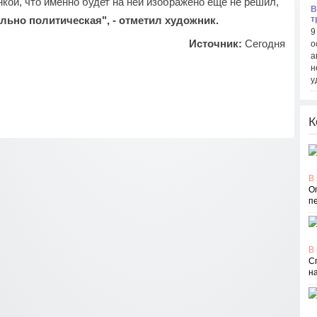
кой, что именно будет на ней изображено еще не решил,
В
льно политическая", - отметил художник.
т
9
Источник:
Сегодня
о
а
н
у
К
В 
О
п
В 
С
н