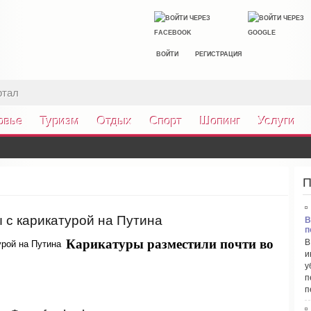
ВОЙТИ
РЕГИСТРАЦИЯ
ртал
овье
Туризм
Отдых
Спорт
Шопинг
Услуги
П
 с карикатурой на Путина
В
п
Карикатуры разместили почти во
В
и
у
п
п