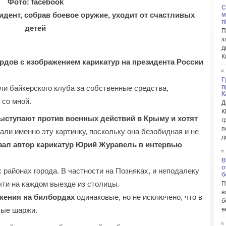
Фото: facebook
C
идент, собрав боевое оружие, уходит от счастливых
м
п
детей
П
з
д
К
рдов с изображением карикатур на президента России
Г
п
ли байкерского клуба за собственные средства,
К
 со мной.
Д
К
выступают против военных действий в Крыму и хотят
г
п
ли именно эту картинку, поскольку она безобидная и не
д
азал автор карикатур Юрий Журавель в интервью
В
о
 районах города. В частности на Позняках, и неподалеку
б
чти на каждом выезде из столицы.
П
в
ажения на билбордах
одинаковые, но не исключено, что в
б
вые шаржи.
в