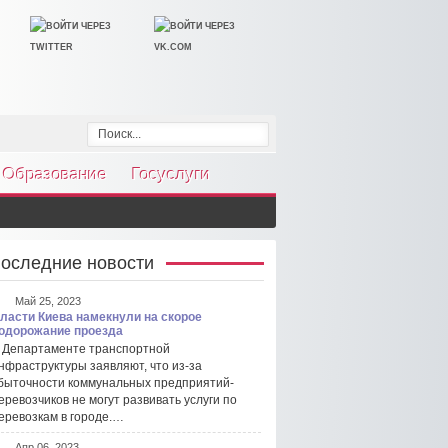
Образование
Госуслуги
оследние новости
Май 25, 2023
ласти Киева намекнули на скорое
одорожание проезда
 Департаменте транспортной
нфраструктуры заявляют, что из-за
быточности коммунальных предприятий-
еревозчиков не могут развивать услуги по
еревозкам в городе.…
Апр 06, 2023