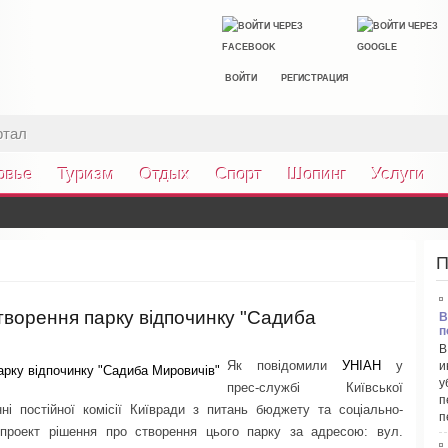
ВОЙТИ
РЕГИСТРАЦИЯ
ртал
овье
Туризм
Отдых
Спорт
Шопинг
Услуги
П
творення парку відпочинку "Садиба
В
п
В
Як повідомили
УНІАН
у
и
у
прес-службі Київської
п
ні постійної комісії Київради з питань бюджету та соціально-
п
 проект рішення про створення цього парку за адресою: вул.