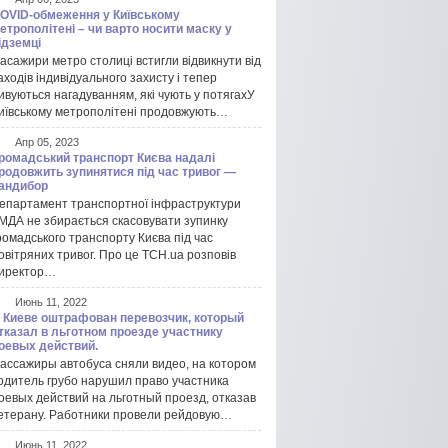
OVID-обмеження у Київському
етрополітені – чи варто носити маску у
ідземці
асажири метро столиці встигли відвикнути від
аходів індивідуального захисту і тепер
ивуються нагадуванням, які чують у потягахУ
иївському метрополітені продовжують…
Апр 05, 2023
ромадський транспорт Києва надалі
родовжить зупинятися під час тривог —
андибор
епартамент транспортної інфраструктури
МДА не збирається скасовувати зупинку
ромадського транспорту Києва під час
овітряних тривог. Про це ТСН.ua розповів
иректор…
Июнь 11, 2022
 Киеве оштрафован перевозчик, который
тказал в льготном проезде участнику
оевых действий.
ассажиры автобуса сняли видео, на котором
одитель грубо нарушил право участника
оевых действий на льготный проезд, отказав
етерану. Работники провели рейдовую…
Июнь 11, 2022