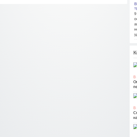
В
т
9
о
а
н
у
К
В 
О
п
В 
С
н