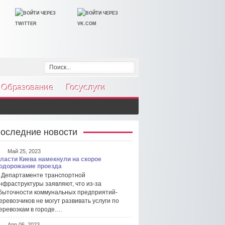
Образование
Госуслуги
оследние новости
Май 25, 2023
ласти Киева намекнули на скорое
одорожание проезда
 Департаменте транспортной
нфраструктуры заявляют, что из-за
быточности коммунальных предприятий-
еревозчиков не могут развивать услуги по
еревозкам в городе.…
Апр 06, 2023