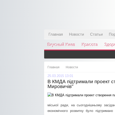
Главная
Новости
Статьи
По
Вкусный Киев
Красота
Здор
Главная
Новости
25.03.2015 13:01
В КМДА підтримали проект с
Мировичів"
міської ради, на сьогоднішньому засідан
економічного розвитку було підтримано