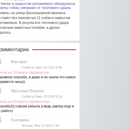
 Киеве в закрытом автомобиле обнаружили
рупы собак, умерших от теплового удара.
 июня, на улице Васильковской мужчина
ставил без присмотра 11 собак в закрытом
втомобиле. В результате теплового удара
есколько животных погибли, а других
далось…
омментарии
Виктория
Суббота, Март 28 2015 6:46
ночь на 29 марта Украина пер...
громное спасибо, я даже и не знала что нужно
еревести часы))
Ярослава Петрова
Суббота, Март 28 2015 6:24
ночь на 29 марта Украина пер...
пасибо))) совсем забыла а ведь завтра еще и
а работу
Екатерина
Четверг, Фев 12 2015 7:30