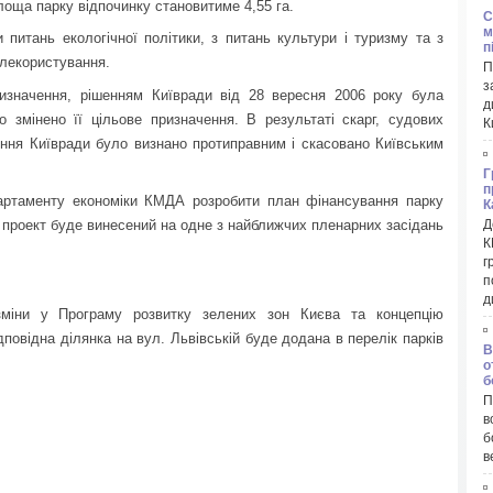
лоща парку відпочинку становитиме 4,55 га.
C
м
 питань екологічної політики, з питань культури і туризму та з
п
млекористування.
П
з
ризначення, рішенням Київради від 28 вересня 2006 року була
д
 змінено її цільове призначення. В результаті скарг, судових
К
ння Київради було визнано протиправним і скасовано Київським
Г
п
артаменту економіки КМДА розробити план фінансування парку
К
 проект буде винесений на одне з найближчих пленарних засідань
Д
К
г
п
д
зміни у Програму розвитку зелених зон Києва та концепцію
овідна ділянка на вул. Львівській буде додана в перелік парків
В
о
б
П
в
б
в