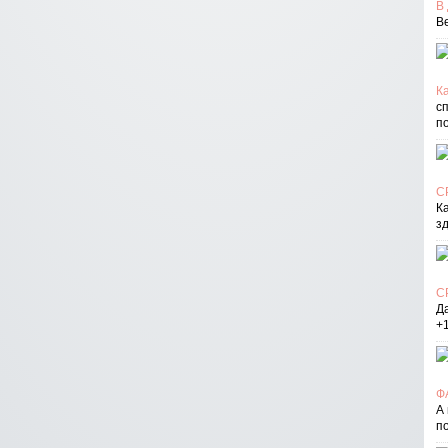
В
В
Ка
с
п
С
К
з
С
Д
+
Ф
А
п