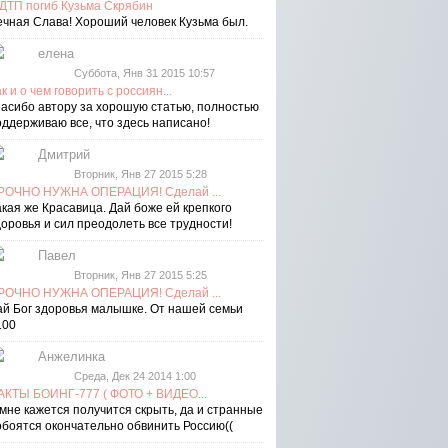
 ДТП погиб Кузьма Скрябин
ечная Слава! Хороший человек Кузьма был.
елена
Суббота, Янв 31 2015 10:57
к и о чем говорить с россиян...
пасибо автору за хорошую статью, полностью
оддерживаю все, что здесь написано!
Дмитрий
Вторник, Янв 27 2015 5:28
РОЧНО НУЖНА ОПЕРАЦИЯ! Сделай ...
акая же Красавица. Дай боже ей крепкого
доровья и сил преодолеть все трудности!
Павел
Вторник, Янв 27 2015 5:25
РОЧНО НУЖНА ОПЕРАЦИЯ! Сделай ...
ай Бог здоровья малышке. От нашей семьи
100
Анжелинка
Среда, Дек 24 2014 1:00
АКТЫ БОИНГ-777 ( ФОТО + ВИДЕО...
 мне кажется получится скрыть, да и странные
обоятся окончательно обвинить Россию((