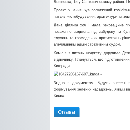
Львівська, 15 у Святошинському районі. П
Проект рішення був погоджений комісіями
питань містобудування, архітектури та зе
Дана ділянка хоч і мала рекреаційне п
незаконно виділена під забудову та було
слухань та громадських протистоянь ріше
апеляційним адміністративним судом.
Комісія з питань бюджету доручила Деп
відпочинку. Планується, що підготовлений
Київради.
Згідно з документом, будуть внесені 
формування зелених насаджень, якими відп
Києва.
Отзывы