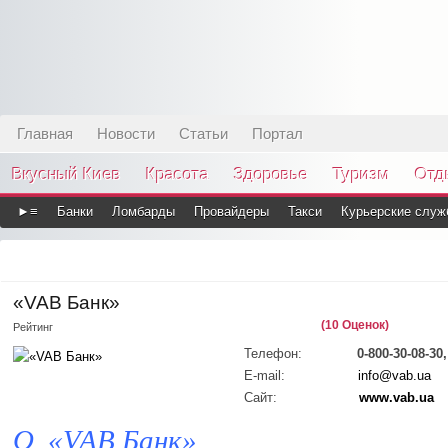
Главная
Новости
Статьи
Портал
Вкусный Киев
Красота
Здоровье
Туризм
Отд
►≡
Банки
Ломбарды
Провайдеры
Такси
Курьерские служ
«VAB Банк»
(10 Оценок)
Рейтинг
Телефон:
0-800-30-08-30
E-mail:
info@vab.ua
Сайт:
www.vab.ua
О
«
VAB Банк
»