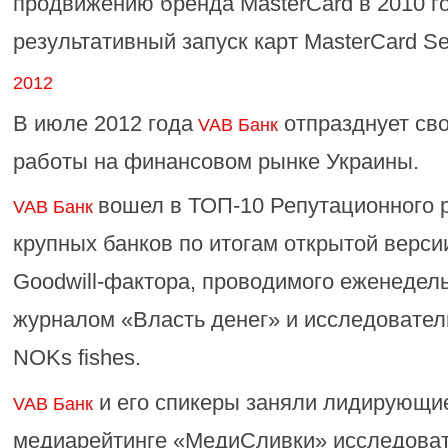
продвижению бренда MasterCard в 2010 г
результативный запуск карт MasterCard Se
2012
В июле 2012 года
отпразднует св
VAB Банк
работы на финансовом рынке Украины.
вошел в ТОП-10 Репутационного 
VAB Банк
крупных банков по итогам открытой верс
Goodwill-фактора, проводимого еженеде
журналом «Власть денег» и исследовател
NOKs fishes.
и его спикеры заняли лидирующие
VAB Банк
медиарейтинге «МедиСливки» исследоват