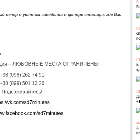
В
В
й вечер в уютном заведении в центре столицы, где Вас
Ка
с
п
и.
С
рация – ЛЮБОВНЫЕ МЕСТА ОГРАНИЧЕНЫ!
К
з
+38 (096) 262 74 91
+38 (099) 501 13 26
Подсаживайтесь!
С
Д
+
ps://vk.com/sd7minutes
www.facebook.com/sd7minutes
Ф
А
п