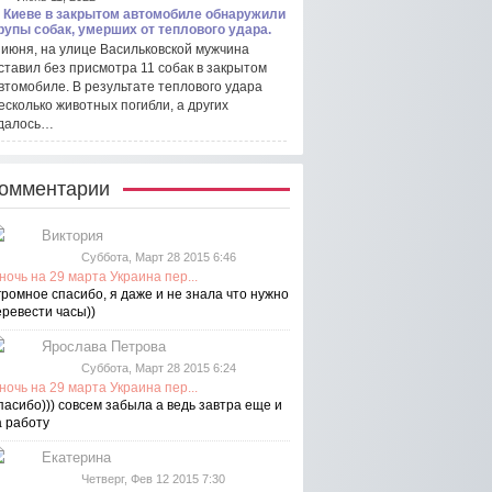
 Киеве в закрытом автомобиле обнаружили
рупы собак, умерших от теплового удара.
 июня, на улице Васильковской мужчина
ставил без присмотра 11 собак в закрытом
втомобиле. В результате теплового удара
есколько животных погибли, а других
далось…
омментарии
Виктория
Суббота, Март 28 2015 6:46
ночь на 29 марта Украина пер...
громное спасибо, я даже и не знала что нужно
еревести часы))
Ярослава Петрова
Суббота, Март 28 2015 6:24
ночь на 29 марта Украина пер...
пасибо))) совсем забыла а ведь завтра еще и
а работу
Екатерина
Четверг, Фев 12 2015 7:30