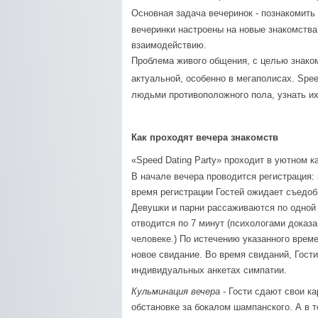
Основная задача вечеринок - познакомит
вечеринки настроены на новые знакомства
взаимодействию.
Проблема живого общения, с целью знаком
актуальной, особенно в мегаполисах.
Spee
людьми противо­полож­но­го пола, узнать и
Как проходят вечера знакомств
«Speed Dating Party» проходит в уютном к
В начале вечера проводится регистрация:
время регистрации Гостей ожидает съедоб
Девушки и парни рассаживаются по одной 
отводится по 7 минут (психологами доказа
человеке.) По истечению указанного врем
новое свидание. Во время свиданий, Гост
индивидуальных анкетах симпатии.
Кульминация вечера
- Гости сдают свои 
обстановке за бокалом шампанского. А в 