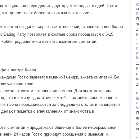
C
ь потенциально подходящих друг другу молодых людей.
Гости
м
, что делает всех более открытыми и готовыми к
п
П
з
ства для создания серьезных отношений, становится все более
д
d Dating Party позволяет в сжатые сроки пообщаться с 8-15
К
х хобби, род занятий и выявить взаимные симпатии.
Г
п
К
Д
К
афе в центре Киева.
г
 каждому Гостю выдается именной бейдж, анкета симпатий. Во
п
ная welcome-zone.
д
паре за столиком согласно их номера. Для знакомства им
но, что и 5 минут достаточно, чтобы составить свое мнение о
В
о
ени, парни пересаживаются за следующий столик и начинается
б
и делают пометки о впечатлениях от знакомства в
П
в
б
карты симпатий и продолжают общение в более неформальной
в
течении 24 часов Гостю приходят сообщения с именами и