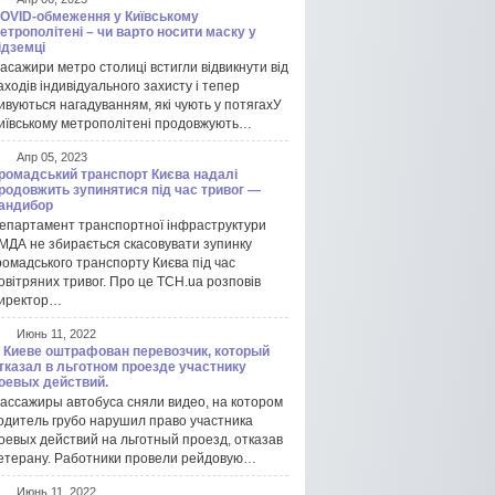
OVID-обмеження у Київському
етрополітені – чи варто носити маску у
ідземці
асажири метро столиці встигли відвикнути від
аходів індивідуального захисту і тепер
ивуються нагадуванням, які чують у потягахУ
иївському метрополітені продовжують…
Апр 05, 2023
ромадський транспорт Києва надалі
родовжить зупинятися під час тривог —
андибор
епартамент транспортної інфраструктури
МДА не збирається скасовувати зупинку
ромадського транспорту Києва під час
овітряних тривог. Про це ТСН.ua розповів
иректор…
Июнь 11, 2022
 Киеве оштрафован перевозчик, который
тказал в льготном проезде участнику
оевых действий.
ассажиры автобуса сняли видео, на котором
одитель грубо нарушил право участника
оевых действий на льготный проезд, отказав
етерану. Работники провели рейдовую…
Июнь 11, 2022