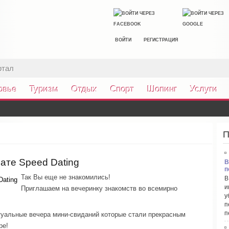
ВОЙТИ
РЕГИСТРАЦИЯ
ртал
овье
Туризм
Отдых
Спорт
Шопинг
Услуги
П
ате Speed Dating
В
п
Так Вы еще не знакомились!
В
и
Приглашаем на вечеринку знакомств во всемирно
у
п
п
туальные вечера мини-свиданий которые стали прекрасным
ре!