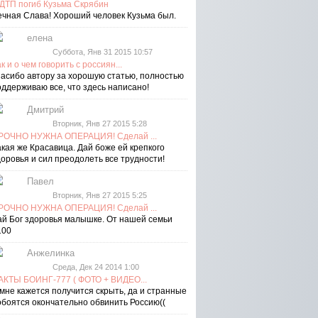
 ДТП погиб Кузьма Скрябин
ечная Слава! Хороший человек Кузьма был.
елена
Суббота, Янв 31 2015 10:57
к и о чем говорить с россиян...
пасибо автору за хорошую статью, полностью
оддерживаю все, что здесь написано!
Дмитрий
Вторник, Янв 27 2015 5:28
РОЧНО НУЖНА ОПЕРАЦИЯ! Сделай ...
акая же Красавица. Дай боже ей крепкого
доровья и сил преодолеть все трудности!
Павел
Вторник, Янв 27 2015 5:25
РОЧНО НУЖНА ОПЕРАЦИЯ! Сделай ...
ай Бог здоровья малышке. От нашей семьи
100
Анжелинка
Среда, Дек 24 2014 1:00
АКТЫ БОИНГ-777 ( ФОТО + ВИДЕО...
 мне кажется получится скрыть, да и странные
обоятся окончательно обвинить Россию((