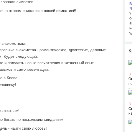
 совпали симпатии.
В
т
ься о втором свидании с вашей симпатией!
9
о
а
н
у
м знакомствам.
К
ересные знакомства - романтические, дружеские, деловые.
нут будет следующий.
та и получить новые впечатления и жизненный опыт .
авыков и самопрезентации.
В 
е в Киеве.
О
п
оловинку!
В 
С
новшествам!
н
но бегать по нескольким свиданиям!
ель - найти свою любовь!