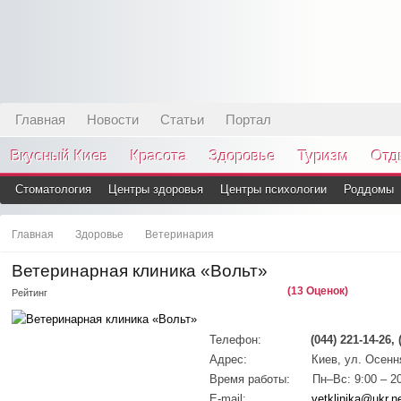
Главная
Новости
Статьи
Портал
Вкусный Киев
Красота
Здоровье
Туризм
Отд
Стоматология
Центры здоровья
Центры психологии
Роддомы
Главная
Здоровье
Ветеринария
Ветеринарная клиника «Вольт»
(13 Оценок)
Рейтинг
Телефон:
(044) 221-14-26, 
Адрес:
Киев, ул. Осенн
Время работы:
Пн–Вс: 9:00 – 2
E-mail:
vetklinika@ukr.n