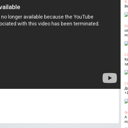
В
В
Ка
с
п
С
К
з
С
Д
+
Ф
А
п