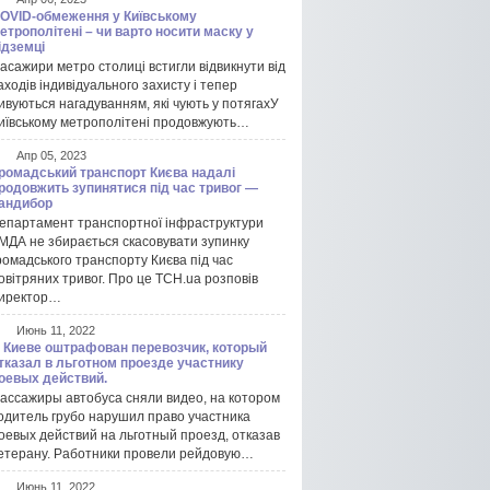
OVID-обмеження у Київському
етрополітені – чи варто носити маску у
ідземці
асажири метро столиці встигли відвикнути від
аходів індивідуального захисту і тепер
ивуються нагадуванням, які чують у потягахУ
иївському метрополітені продовжують…
Апр 05, 2023
ромадський транспорт Києва надалі
родовжить зупинятися під час тривог —
андибор
епартамент транспортної інфраструктури
МДА не збирається скасовувати зупинку
ромадського транспорту Києва під час
овітряних тривог. Про це ТСН.ua розповів
иректор…
Июнь 11, 2022
 Киеве оштрафован перевозчик, который
тказал в льготном проезде участнику
оевых действий.
ассажиры автобуса сняли видео, на котором
одитель грубо нарушил право участника
оевых действий на льготный проезд, отказав
етерану. Работники провели рейдовую…
Июнь 11, 2022