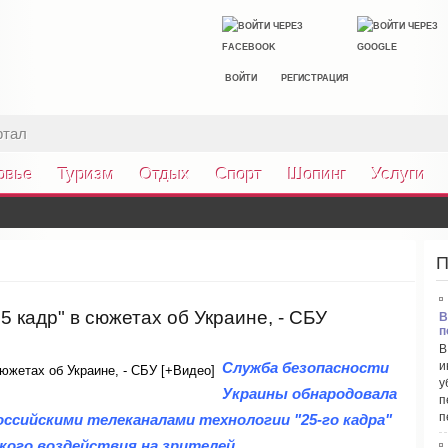
ВОЙТИ
РЕГИСТРАЦИЯ
ртал
овье
Туризм
Отдых
Спорт
Шопинг
Услуги
П
5 кадр" в сюжетах об Украине, - СБУ
В
п
В
Служба безопасности
и
у
Украины обнародовала
п
п
ссийскими телеканалами технологии "25-го кадра"
кого воздействия на зрителей.