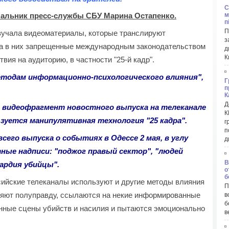
C
м
чальник пресс-службы СБУ Марина Остапенко.
п
П
зучала видеоматериалы, которые транслируют
з
ла в них запрещенные международным законодательством
д
К
вия на аудиторию, в частности "25-й кадр".
етодам информационно-психологического влияния",
Г
п
К
Д
 видеофрагмент новостного выпуска на телеканале
К
ьзуется манипулятивная технология "25 кадра".
г
п
сего выпуска о событиях в Одессе 2 мая, в углу
д
ные надписи: "поджог правый сектор", "людей
В
ардия убийцы".
о
б
ссийские телеканалы используют и другие методы влияния
П
аняют полуправду, ссылаются на некие информированные
в
б
нные сцены убийств и насилия и пытаются эмоционально
в