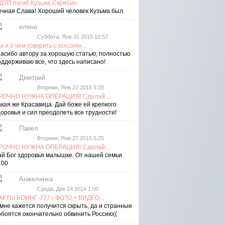
 ДТП погиб Кузьма Скрябин
ечная Слава! Хороший человек Кузьма был.
елена
Суббота, Янв 31 2015 10:57
к и о чем говорить с россиян...
пасибо автору за хорошую статью, полностью
оддерживаю все, что здесь написано!
Дмитрий
Вторник, Янв 27 2015 5:28
РОЧНО НУЖНА ОПЕРАЦИЯ! Сделай ...
акая же Красавица. Дай боже ей крепкого
доровья и сил преодолеть все трудности!
Павел
Вторник, Янв 27 2015 5:25
РОЧНО НУЖНА ОПЕРАЦИЯ! Сделай ...
ай Бог здоровья малышке. От нашей семьи
100
Анжелинка
Среда, Дек 24 2014 1:00
АКТЫ БОИНГ-777 ( ФОТО + ВИДЕО...
 мне кажется получится скрыть, да и странные
обоятся окончательно обвинить Россию((