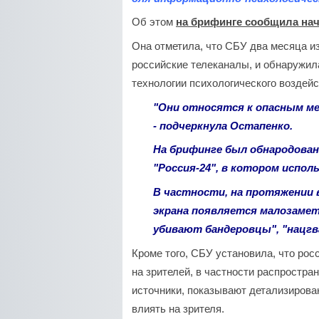
Об этом
на брифинге сообщила на
Она отметила, что СБУ два месяца и
российские телеканалы, и обнаружи
технологии психологического воздейст
"Они относятся к опасным м
- подчеркнула Остапенко.
На брифинге был обнародован
"Россия-24", в котором испол
В частности, на протяжении в
экрана появляется малозамет
убивают бандеровцы", "нацгв
Кроме того, СБУ установила, что ро
на зрителей, в частности распростр
источники, показывают детализирова
влиять на зрителя.