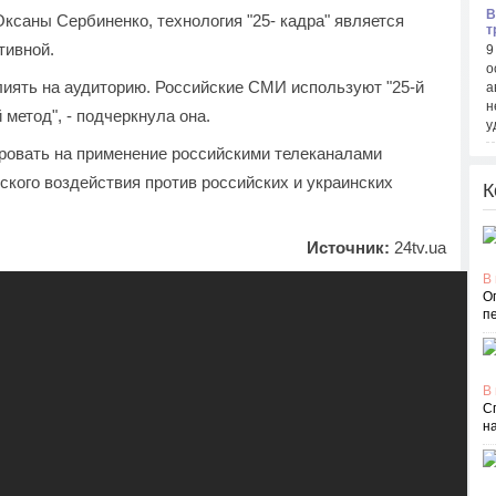
В
ксаны Сербиненко, технология "25- кадра" является
т
тивной.
9
о
лиять на аудиторию. Российские СМИ используют "25-й
а
н
 метод", - подчеркнула она.
у
ровать на применение российскими телеканалами
кого воздействия против российских и украинских
К
Источник:
24tv.ua
В 
О
п
В 
С
н