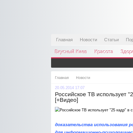
Главная
Новости
Статьи
По
Вкусный Киев
Красота
Здор
Главная
Новости
20.05.2014 17:07
Российское ТВ использует "2
[+Видео]
доказательства использования ро
для информационно-психологичес