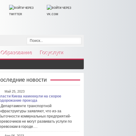
Образование
Госуслуги
оследние новости
Май 25, 2023
ласти Киева намекнули на скорое
одорожание проезда
 Департаменте транспортной
нфраструктуры заявляют, что из-за
быточности коммунальных предприятий-
еревозчиков не могут развивать услуги по
еревозкам в городе.…
Апр 06, 2023