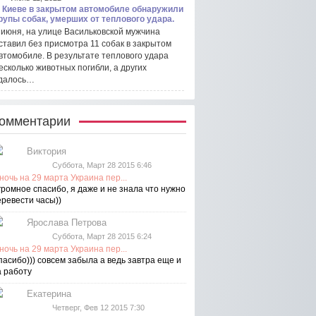
 Киеве в закрытом автомобиле обнаружили
рупы собак, умерших от теплового удара.
 июня, на улице Васильковской мужчина
ставил без присмотра 11 собак в закрытом
втомобиле. В результате теплового удара
есколько животных погибли, а других
далось…
омментарии
Виктория
Суббота, Март 28 2015 6:46
ночь на 29 марта Украина пер...
громное спасибо, я даже и не знала что нужно
еревести часы))
Ярослава Петрова
Суббота, Март 28 2015 6:24
ночь на 29 марта Украина пер...
пасибо))) совсем забыла а ведь завтра еще и
а работу
Екатерина
Четверг, Фев 12 2015 7:30