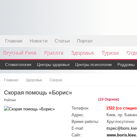
Главная
Новости
Статьи
Портал
Вкусный Киев
Красота
Здоровье
Туризм
Отд
Стоматология
Центры здоровья
Центры психологии
Роддомы
Главная
Здоровье
Скорая
Скорая помощь «Борис»
(10 Оценок)
Рейтинг
Телефон:
1522 (со стаци
Адрес:
Киев, пр. Бажан
Время работы:
Круглосуточно
E-mail:
itspec@boris.kie
Сайт:
www.boris.kiev